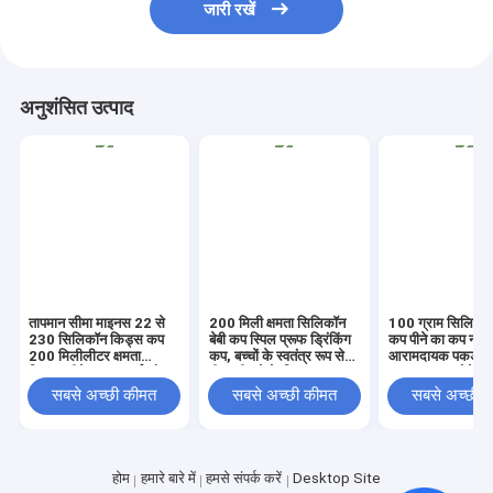
जारी रखें
अनुशंसित उत्पाद
तापमान सीमा माइनस 22 से
200 मिली क्षमता सिलिकॉन
100 ग्राम सिलिकॉ
230 सिलिकॉन किड्स कप
बेबी कप स्पिल प्रूफ ड्रिंकिंग
कप पीने का कप नॉन 
200 मिलीलीटर क्षमता
कप, बच्चों के स्वतंत्र रूप से
आरामदायक पकड़
टिकाऊ पीने का कप गर्म और
पीना सीखने के लिए उपयुक्त
Toddlers छोटे बच्
ठंडे पेय के लिए उपयुक्त
पूर्वस्कूली बच्चों के ल
सबसे अच्छी कीमत
सबसे अच्छी कीमत
सबसे अच्छी 
डिज़ाइन किया गया
होम
हमारे बारे में
हमसे संपर्क करें
Desktop Site