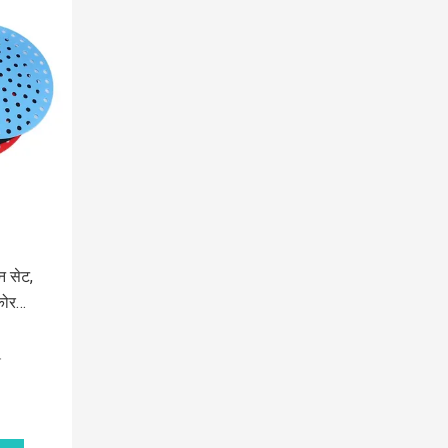
न सेट,
कोर
न