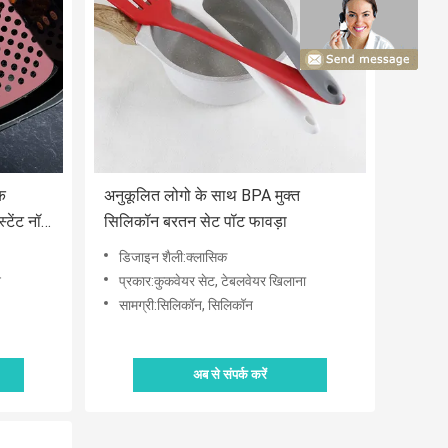
िक
अनुकूलित लोगो के साथ BPA मुक्त
्टेंट नॉन
सिलिकॉन बरतन सेट पॉट फावड़ा
डिजाइन शैली:क्लासिक
न
प्रकार:कुकवेयर सेट, टेबलवेयर खिलाना
सामग्री:सिलिकॉन, सिलिकॉन
अब से संपर्क करें