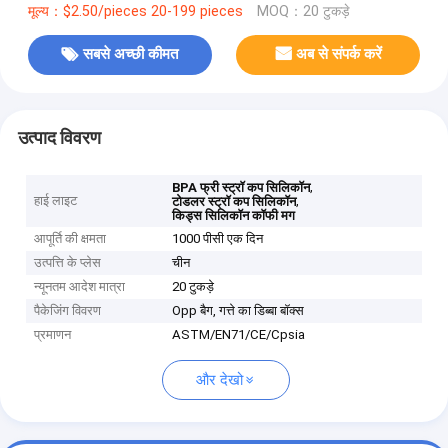
मूल्य：$2.50/pieces 20-199 pieces
MOQ：20 टुकड़े
सबसे अच्छी कीमत
अब से संपर्क करें
उत्पाद विवरण
,
BPA फ्री स्ट्रॉ कप सिलिकॉन
हाई लाइट
,
टोडलर स्ट्रॉ कप सिलिकॉन
किड्स सिलिकॉन कॉफी मग
आपूर्ति की क्षमता
1000 पीसी एक दिन
उत्पत्ति के प्लेस
चीन
न्यूनतम आदेश मात्रा
20 टुकड़े
पैकेजिंग विवरण
Opp बैग, गत्ते का डिब्बा बॉक्स
प्रमाणन
ASTM/EN71/CE/Cpsia
और देखो