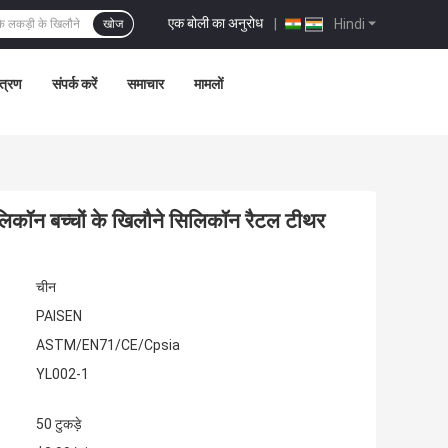
एक बोली का अनुरोध
|
Hindi
खोज
ंत्रण
संपर्क करें
समाचार
मामलों
िकॉन बच्चों के खिलौने सिलिकॉन रैटल टीथर
चीन
PAISEN
ASTM/EN71/CE/Cpsia
YL002-1
50 टुकड़े