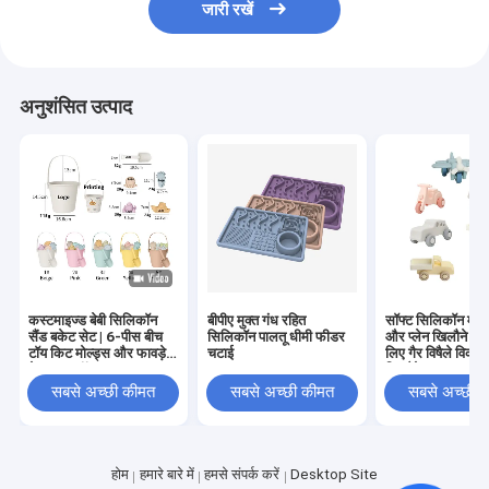
जारी रखें
अनुशंसित उत्पाद
कस्टमाइज्ड बेबी सिलिकॉन
बीपीए मुक्त गंध रहित
सॉफ्ट सिलिकॉन मोंट
सैंड बकेट सेट | 6-पीस बीच
सिलिकॉन पालतू धीमी फीडर
और प्लेन खिलौने - श
टॉय किट मोल्ड्स और फावड़े
चटाई
लिए गैर विषैले विका
के साथ | टॉडलर समर
खिलौने
आउटडोर प्ले के लिए BPA-
सबसे अच्छी कीमत
सबसे अच्छी कीमत
सबसे अच्छी 
फ्री सॉफ्ट सिलिकॉन | OEM
ODM
होम
हमारे बारे में
हमसे संपर्क करें
Desktop Site