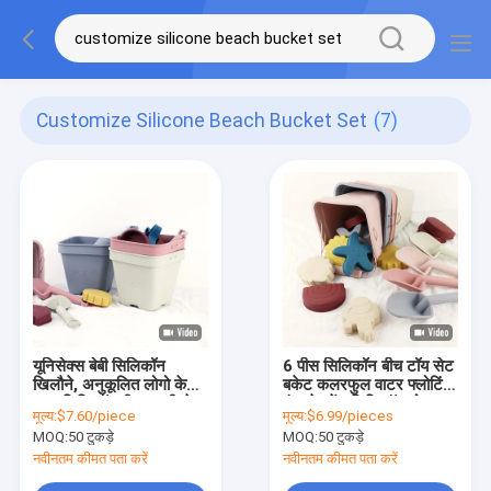
Customize Silicone Beach Bucket Set
(7)
यूनिसेक्स बेबी सिलिकॉन
6 पीस सिलिकॉन बीच टॉय सेट
खिलौने, अनुकूलित लोगो के
बकेट कलरफुल वाटर फ्लोटिंग
साथ सिलिकॉन बीच बाल्टी सेट
एंटरटेनमेंट सिलिकॉन मोल्ड्स
मूल्य:
$7.60/piece
मूल्य:
$6.99/pieces
स्टारफिश सैंड टॉय के लिए
MOQ:
50 टुकड़े
MOQ:
50 टुकड़े
नवीनतम कीमत पता करें
नवीनतम कीमत पता करें