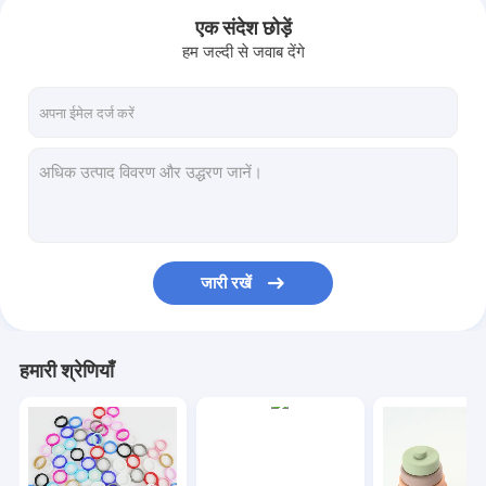
एक संदेश छोड़ें
हम जल्दी से जवाब देंगे
जारी रखें
घर
हमारी श्रेणियाँ
उत्पादों
वीडियो