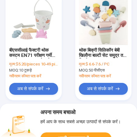
बीएससीआई फैक्टरी थोक
थोक बिक्री सिलिकॉन बेबी
कस्टम EN71 परीक्षण गर्मी
खिलौना बाल्टी सेट समुद्र तट
हस्तांतरण मुद्रण हल्के सफेद
खिलौना
मूल्य:
$5.20/pieces 10-49 pieces
मूल्य:
$ 6.6-7.6 / PC
सिलिकॉन बेबी खिलौने किट रेत
MOQ:
10 टुकड़े
MOQ:
50 पीसीएस
समुद्र तट खिलौने बच्चों के
लिए सेट
नवीनतम कीमत पता करें
नवीनतम कीमत पता करें
अब से संपर्क करें
अब से संपर्क करें
अपना समय बचाओ
हमें आप के साथ सबसे अच्छा उत्पादों से संपर्क करें।