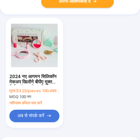
अपनी आवश्यकता दें
2024 नए आगमन सिलिकॉन
मेकअप खिलौने बीपीए मुक्त
सिलिकॉन बच्चों लड़कियों
मूल्य:
$3.23/pieces 100-499 pieces
उपकरण खिलौने सेट के साथ
MOQ:
100 नग
नवीनतम कीमत पता करें
अब से संपर्क करें