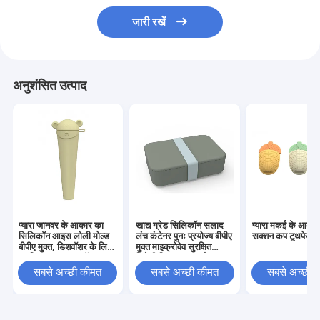
जारी रखें
अनुशंसित उत्पाद
प्यारा जानवर के आकार का
खाद्य ग्रेड सिलिकॉन सलाद
प्यारा मकई के आका
सिलिकॉन आइस लोली मोल्ड ️
लंच कंटेनर पुनः प्रयोज्य बीपीए
सक्शन कप टूथपेस्ट
बीपीए मुक्त, डिशवॉशर के लिए
मुक्त माइक्रोवेव सुरक्षित
सुरक्षित घर का बना पॉप
विरोधी फिसलन समारोह 0-
आइसक्रीम
1L क्षमता
सबसे अच्छी कीमत
सबसे अच्छी कीमत
सबसे अच्छी 