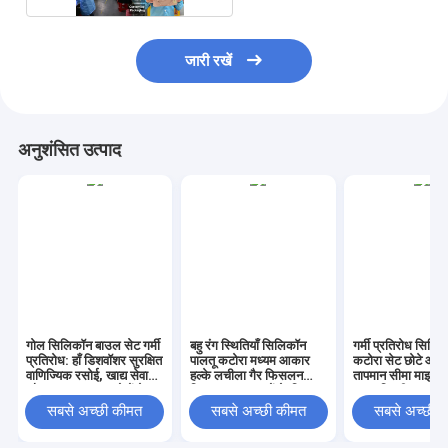
जारी रखें
अनुशंसित उत्पाद
गोल सिलिकॉन बाउल सेट गर्मी
बहु रंग स्थितियाँ सिलिकॉन
गर्मी प्रतिरोध सिलि
प्रतिरोध: हाँ डिशवॉशर सुरक्षित
पालतू कटोरा मध्यम आकार
कटोरा सेट छोटे आक
वाणिज्यिक रसोई, खाद्य सेवा
हल्के लचीला गैर फिसलन
तापमान सीमा माइनस
और खानपान अनुप्रयोगों के
खिला पकवान कुत्तों के लिए
230 डिग्री तक लची
लिए आदर्श
उपयुक्त बिल्लियों
विषैले गैर फिसलन क
सबसे अच्छी कीमत
सबसे अच्छी कीमत
सबसे अच्छी 