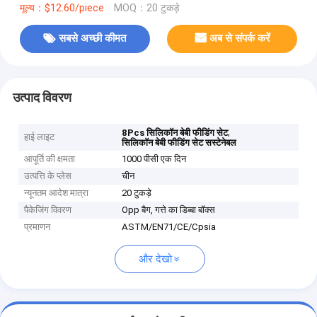
मूल्य：$12.60/piece
MOQ：20 टुकड़े
सबसे अच्छी कीमत
अब से संपर्क करें
उत्पाद विवरण
,
8Pcs सिलिकॉन बेबी फीडिंग सेट
हाई लाइट
सिलिकॉन बेबी फीडिंग सेट सस्टेनेबल
आपूर्ति की क्षमता
1000 पीसी एक दिन
उत्पत्ति के प्लेस
चीन
न्यूनतम आदेश मात्रा
20 टुकड़े
पैकेजिंग विवरण
Opp बैग, गत्ते का डिब्बा बॉक्स
प्रमाणन
ASTM/EN71/CE/Cpsia
और देखो