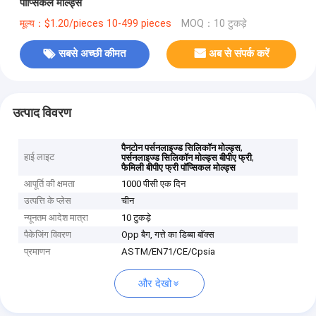
पॉप्सिकल मोल्ड्स
मूल्य：$1.20/pieces 10-499 pieces
MOQ：10 टुकड़े
सबसे अच्छी कीमत
अब से संपर्क करें
उत्पाद विवरण
,
पैनटोन पर्सनलाइज्ड सिलिकॉन मोल्ड्स
हाई लाइट
,
पर्सनलाइज्ड सिलिकॉन मोल्ड्स बीपीए फ्री
फैमिली बीपीए फ्री पॉप्सिकल मोल्ड्स
आपूर्ति की क्षमता
1000 पीसी एक दिन
उत्पत्ति के प्लेस
चीन
न्यूनतम आदेश मात्रा
10 टुकड़े
पैकेजिंग विवरण
Opp बैग, गत्ते का डिब्बा बॉक्स
प्रमाणन
ASTM/EN71/CE/Cpsia
और देखो