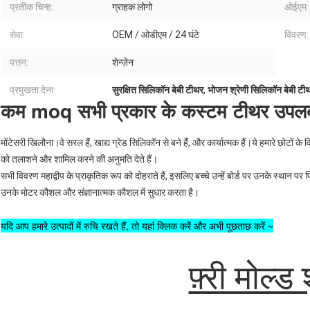
प्रतीक चिन्ह:
ग्राहक लोगो
ओईएम:
सेवा:
OEM / ओडीएम / 24 घंटे
विवरण:
पत्तन:
शेन्ज़ेन
प्रमुखता देना:
सुरक्षित सिलिकॉन बेबी टीथर
,
भोजन श्रेणी सिलिकॉन बेबी टी
कम moq सभी प्रकार के कस्टम टीथर उपलब्ध ब
मोंटेसरी खिलौना।वे सरल हैं, खाद्य ग्रेड सिलिकॉन से बने हैं, और कार्यात्मक हैं।ये हमारे छोटों के 
को तलाशने और शामिल करने की अनुमति देते हैं।
सभी विवरण महाद्वीप के प्राकृतिक रूप को दोहराते हैं, इसलिए बच्चे उन्हें बोर्ड पर उनके स्थान पर
उनके मोटर कौशल और संज्ञानात्मक कौशल में सुधार करता है।
यदि आप हमारे उत्पादों में रुचि रखते हैं, तो यहां क्लिक करें और अभी पूछताछ करें ~
फ़्री मोल्ड