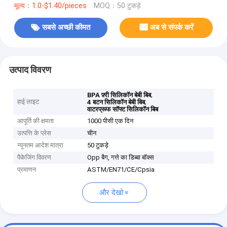
मूल्य：1.0-$1.40/pieces
MOQ：50 टुकड़े
सबसे अच्छी कीमत
अब से संपर्क करें
उत्पाद विवरण
,
BPA फ़्री सिलिकॉन बेबी बिब
हाई लाइट
,
4 बटन सिलिकॉन बेबी बिब
वाटरप्रूफ सॉफ्ट सिलिकॉन बिब
आपूर्ति की क्षमता
1000 पीसी एक दिन
उत्पत्ति के प्लेस
चीन
न्यूनतम आदेश मात्रा
50 टुकड़े
पैकेजिंग विवरण
Opp बैग, गत्ते का डिब्बा बॉक्स
प्रमाणन
ASTM/EN71/CE/Cpsia
और देखो