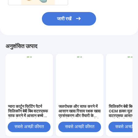
जारी रखें
अनुशंसित उत्पाद
प्यारा कार्टून प्रिंटिंग पैटर्न
जलरोधक और साफ करने में
सिलिकॉन बेबी बिब यू
सिलिकॉन बेबी बिब वाटरप्रूफ
आसान खाद्य रिसाव रक्षक खाद्य
OEM हल्का मुलायम
साफ करने में आसान बच्चे को
प्रसंस्करण और तैयारी के
वाटरप्रूफ आसान स
खिलाने और भोजन के समय
क्षेत्र में लंबे समय तक चलने के
बच्चों और शिशुओं के
सुरक्षा के लिए आदर्श
लिए डिज़ाइन किया गया
फीडिंग एसेंशियल
सबसे अच्छी कीमत
सबसे अच्छी कीमत
सबसे अच्छी 