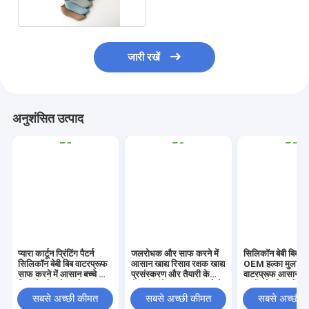
जारी रखें
अनुशंसित उत्पाद
प्यारा कार्टून प्रिंटिंग पैटर्न
जलरोधक और साफ करने में
सिलिकॉन बेबी बिब यू
सिलिकॉन बेबी बिब वाटरप्रूफ
आसान खाद्य रिसाव रक्षक खाद्य
OEM हल्का मुलायम
साफ करने में आसान बच्चे को
प्रसंस्करण और तैयारी के
वाटरप्रूफ आसान स
खिलाने और भोजन के समय
क्षेत्र में लंबे समय तक चलने के
बच्चों और शिशुओं के
सुरक्षा के लिए आदर्श
लिए डिज़ाइन किया गया
फीडिंग एसेंशियल
सबसे अच्छी कीमत
सबसे अच्छी कीमत
सबसे अच्छी 