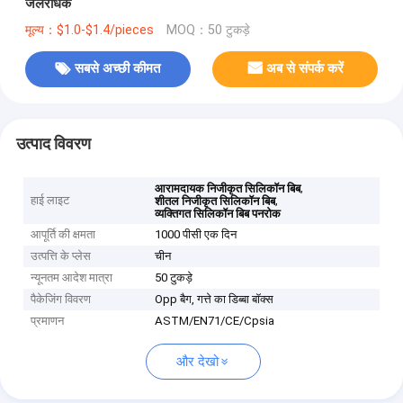
जलरोधक
मूल्य：$1.0-$1.4/pieces
MOQ：50 टुकड़े
सबसे अच्छी कीमत
अब से संपर्क करें
उत्पाद विवरण
,
आरामदायक निजीकृत सिलिकॉन बिब
हाई लाइट
,
शीतल निजीकृत सिलिकॉन बिब
व्यक्तिगत सिलिकॉन बिब पनरोक
आपूर्ति की क्षमता
1000 पीसी एक दिन
उत्पत्ति के प्लेस
चीन
न्यूनतम आदेश मात्रा
50 टुकड़े
पैकेजिंग विवरण
Opp बैग, गत्ते का डिब्बा बॉक्स
प्रमाणन
ASTM/EN71/CE/Cpsia
और देखो