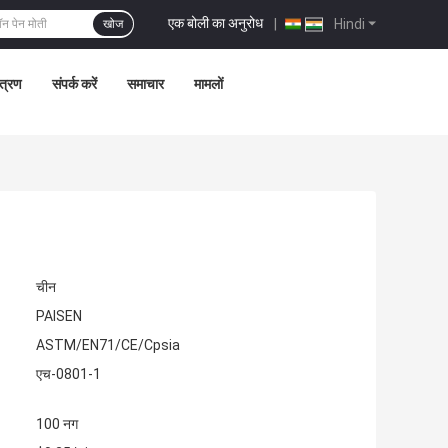
एक बोली का अनुरोध
|
Hindi
खोज
ंत्रण
संपर्क करें
समाचार
मामलों
चीन
PAISEN
ASTM/EN71/CE/Cpsia
एच-0801-1
100 नग