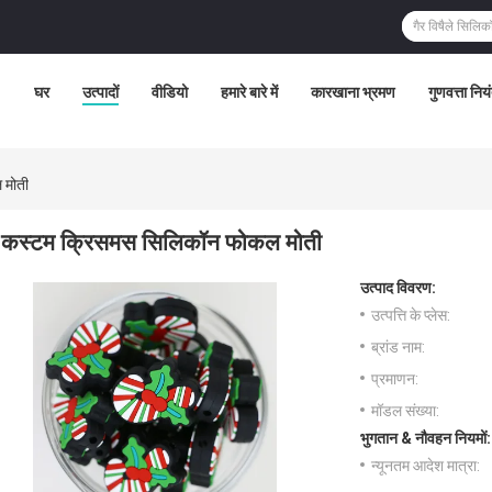
घर
उत्पादों
वीडियो
हमारे बारे में
कारखाना भ्रमण
गुणवत्ता निय
 मोती
कस्टम क्रिसमस सिलिकॉन फोकल मोती
उत्पाद विवरण:
उत्पत्ति के प्लेस:
ब्रांड नाम:
प्रमाणन:
मॉडल संख्या:
भुगतान & नौवहन नियमों:
न्यूनतम आदेश मात्रा: