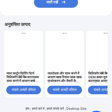
जारी रखें
अनुशंसित उत्पाद
प्यारा कार्टून प्रिंटिंग पैटर्न
जलरोधक और साफ करने में
सिलिकॉन बेबी बिब यू
सिलिकॉन बेबी बिब वाटरप्रूफ
आसान खाद्य रिसाव रक्षक खाद्य
OEM हल्का मुलायम
साफ करने में आसान बच्चे को
प्रसंस्करण और तैयारी के
वाटरप्रूफ आसान स
खिलाने और भोजन के समय
क्षेत्र में लंबे समय तक चलने के
बच्चों और शिशुओं के
सुरक्षा के लिए आदर्श
लिए डिज़ाइन किया गया
फीडिंग एसेंशियल
सबसे अच्छी कीमत
सबसे अच्छी कीमत
सबसे अच्छी 
होम
हमारे बारे में
हमसे संपर्क करें
Desktop Site