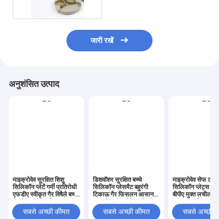
जारी रखें
अनुशंसित उत्पाद
माइक्रोवेव सुरक्षित शिशु
डिशवॉशर सुरक्षित बच्चे
माइक्रोवेव सेफ टॉड
सिलिकॉन प्लेटें गर्मी प्रतिरोधी
सिलिकॉन प्लेसमैट बहुरंगी
सिलिकॉन प्लेट्स पुनः
एफडीए स्वीकृत गैर विषैले बच्चे
टिकाऊ गैर फिसलन आसान
बीपीए मुक्त लचीला गैर
के भोजन प्लेटें सुविधाजनक
साफ टेबलमैट छोटे बच्चों और
टॉडलर फीडिंग प्लेट
सफाई के लिए
पूर्वस्कूली बच्चों के लिए
के लिए एकदम सही
सबसे अच्छी कीमत
सबसे अच्छी कीमत
सबसे अच्छी 