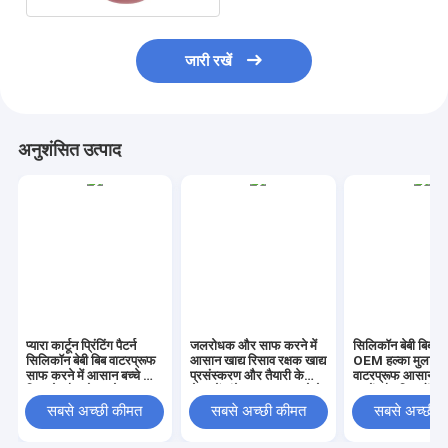
जारी रखें
अनुशंसित उत्पाद
प्यारा कार्टून प्रिंटिंग पैटर्न
जलरोधक और साफ करने में
सिलिकॉन बेबी बिब यू
सिलिकॉन बेबी बिब वाटरप्रूफ
आसान खाद्य रिसाव रक्षक खाद्य
OEM हल्का मुलायम
साफ करने में आसान बच्चे को
प्रसंस्करण और तैयारी के
वाटरप्रूफ आसान स
खिलाने और भोजन के समय
क्षेत्र में लंबे समय तक चलने के
बच्चों और शिशुओं के
सुरक्षा के लिए आदर्श
लिए डिज़ाइन किया गया
फीडिंग एसेंशियल
सबसे अच्छी कीमत
सबसे अच्छी कीमत
सबसे अच्छी 